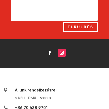
ELKÜLDÉS

Állunk rendelkezésre!
A KELL1DARU csapata

+36 70 638 9701