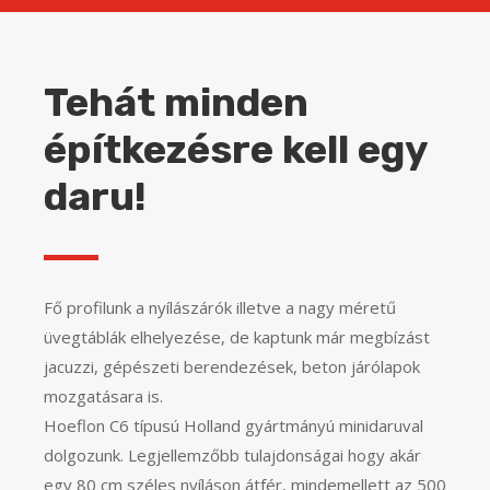
Tehát minden
építkezésre kell egy
daru!
Fő profilunk a nyílászárók illetve a nagy méretű
üvegtáblák elhelyezése, de kaptunk már megbízást
jacuzzi, gépészeti berendezések, beton járólapok
mozgatásara is.
Hoeflon C6 típusú Holland gyártmányú minidaruval
dolgozunk.
Legjellemzőbb tulajdonságai hogy akár
egy 80 cm széles nyíláson átfér, mindemellett az 500