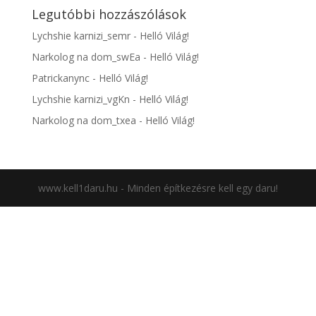
Legutóbbi hozzászólások
Lychshie karnizi_semr
-
Helló Világ!
Narkolog na dom_swEa
-
Helló Világ!
Patrickanync
-
Helló Világ!
Lychshie karnizi_vgKn
-
Helló Világ!
Narkolog na dom_txea
-
Helló Világ!
www.kell1daru.hu - Minden építkezésre kell egy daru!